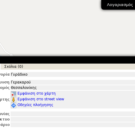
Λογαριασμός
Σxόλια (0)
ορία
Γυράδικο
θυνση
Γερακαρού
ομός
Θεσσαλονίκης
Εμφάνιση στο χάρτη
Εμφάνιση στο street view
ρτης
Οδηγίες πλοήγησης
ωνίας
ίκτυο
άριο