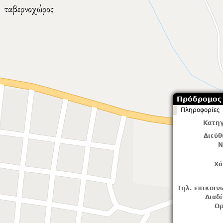
Πρόδρομος
Πληροφορίες
Κατηγ
Διεύ
Ν
Χά
Τηλ. επικοιν
Διαδ
Ωρ