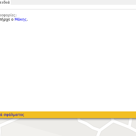
ειδιά
ροφορίες:
υπήρχε ο
Μάκης
.
ά σφάλματος