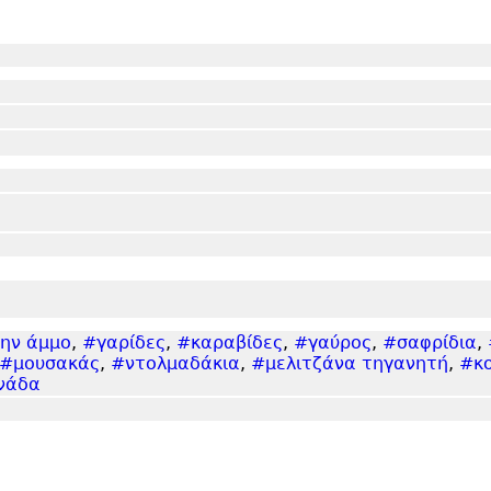
ην άμμο
,
#γαρίδες
,
#καραβίδες
,
#γαύρος
,
#σαφρίδια
,
#μουσακάς
,
#ντολμαδάκια
,
#μελιτζάνα τηγανητή
,
#κο
νάδα