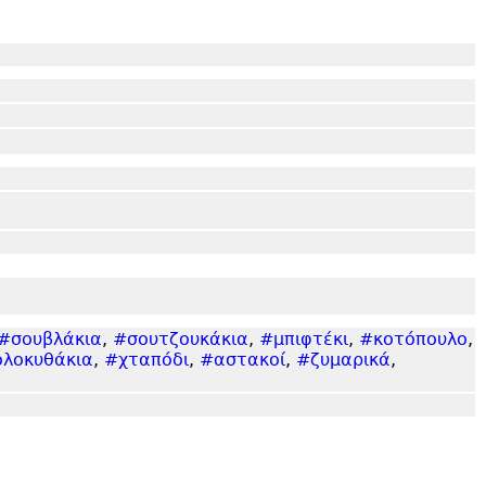
#σουβλάκια
,
#σουτζουκάκια
,
#μπιφτέκι
,
#κοτόπουλο
,
λοκυθάκια
,
#χταπόδι
,
#αστακοί
,
#ζυμαρικά
,