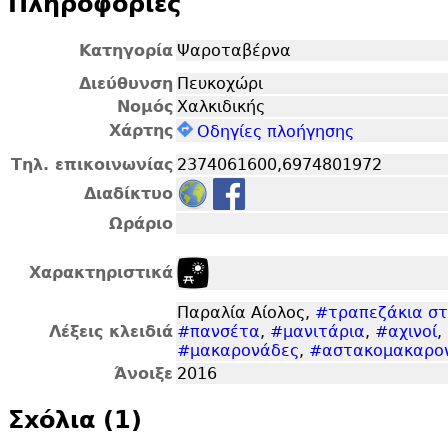
Πληροφορίες
Κατηγορία
Ψαροταβέρνα
Διεύθυνση
Πευκοχώρι
Νομός
Χαλκιδικής
Χάρτης
Οδηγίες πλοήγησης
Τηλ. επικοινωνίας
2374061600,6974801972
Διαδίκτυο
Ωράριο
Χαρακτηριστικά
Παραλία Αίολος,
#τραπεζάκια στ
Λέξεις κλειδιά
#πανσέτα
,
#μανιτάρια
,
#αχινοί
,
#μακαρονάδες
,
#αστακομακαρο
Άνοιξε
2016
Σxόλια (1)