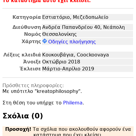
Το κατάστημα αυτό έχει κλείσει.
Κατηγορία
Εστιατόριο, Μεζεδοπωλείο
Διεύθυνση
Ανδρέα Παπανδρέου 40, Νεάπολη
Νομός
Θεσσαλονίκης
Χάρτης
Οδηγίες πλοήγησης
Λέξεις κλειδιά
Κουκουβάγια, Coockoovaya
Άνοιξε
Οκτώβριο 2018
Έκλεισε
Μάρτιο-Απρίλιο 2019
Πρόσθετες πληροφορίες:
Με υπότιτλο "
kreatophilosophy".
Στη θέση του υπήρχε το
Philema
.
Σxόλια (0)
Προσοχή!
Τα σχόλια που ακολουθούν αφορούν ένα
κατάστημα που έχει κλείσει.