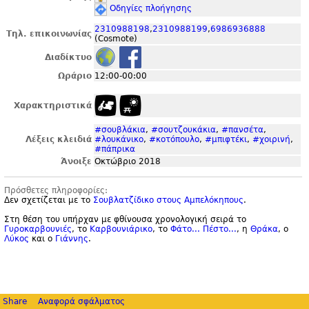
Οδηγίες πλοήγησης
2310988198
,
2310988199
,
6986936888
Τηλ. επικοινωνίας
(Cosmote)
Διαδίκτυο
Ωράριο
12:00-00:00
Χαρακτηριστικά
#σουβλάκια
,
#σουτζουκάκια
,
#πανσέτα
,
Λέξεις κλειδιά
#λουκάνικο
,
#κοτόπουλο
,
#μπιφτέκι
,
#χοιρινή
,
#πάπρικα
Άνοιξε
Οκτώβριο 2018
Πρόσθετες πληροφορίες:
Δεν σχετίζεται με το
Σουβλατζίδικο στους Αμπελόκηπους
.
Στη θέση του υπήρχαν με φθίνουσα χρονολογική σειρά το
Γυροκαρβουνιές
, το
Καρβουνιάρικο
, το
Φάτο... Πέστο...
, η
Θράκα
, ο
Λύκος
και ο
Γιάννης
.
Share
Αναφορά σφάλματος