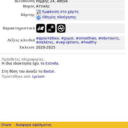
Διεύθυνση
Ρόμβης 24, Αθήνα
Νομός
Αττικής
Εμφάνιση στο χάρτη
Χάρτης
Οδηγίες πλοήγησης
Χαρακτηριστικά
#φρουτάδικο
,
#χυμοί
,
#smoothies
,
#σάντουιτς
,
Λέξεις κλειδιά
#σαλάτες
,
#veg-options
,
#healthy
Έκλεισε
2020-2025
Πρόσθετες πληροφορίες:
Η ίδια ιδιοκτησία έχει το
Estrella
.
Στη θέση του άνοιξε το
Basta!
.
Προστέθηκε από:
Lycium
Share
Αναφορά σφάλματος