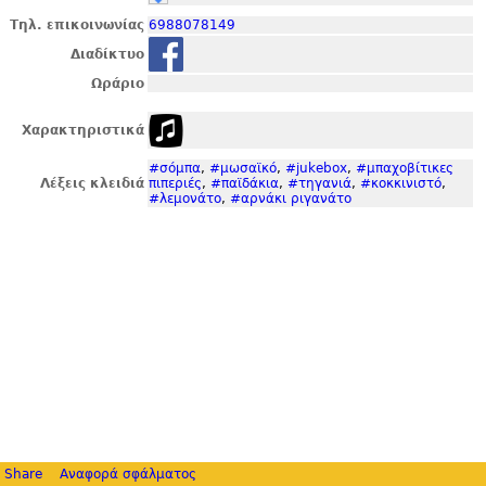
Τηλ. επικοινωνίας
6988078149
Διαδίκτυο
Ωράριο
Χαρακτηριστικά
#σόμπα
,
#μωσαϊκό
,
#jukebox
,
#μπαχοβίτικες
Λέξεις κλειδιά
πιπεριές
,
#παϊδάκια
,
#τηγανιά
,
#κοκκινιστό
,
#λεμονάτο
,
#αρνάκι ριγανάτο
Share
Αναφορά σφάλματος