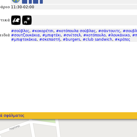
άριο
11:30-02:00
τικά
#σούβλες
,
#κοκορέτσι
,
#κοτόπουλα σούβλας
,
#σάντουιτς
,
#σουβλ
ειδιά
#σουτζουκάκια
,
#μπιφτέκι
,
#σνίτσελ
,
#κοτόπουλο
,
#λουκάνικο
,
#π
#μπιφτεκάκια
,
#σκεπαστή
,
#burgers
,
#club sandwich
,
#κρέπες
ά σφάλματος