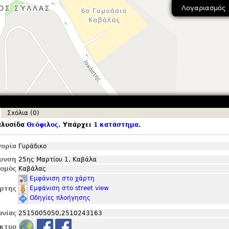
Λογαριασμός
Σxόλια (0)
αλυσίδα
Θεόφιλος
. Υπάρχει
1 κατάστημα
.
ορία
Γυράδικο
θυνση
25ης Μαρτίου 1, Καβάλα
ομός
Καβάλας
Εμφάνιση στο χάρτη
Εμφάνιση στο street view
ρτης
Οδηγίες πλοήγησης
ωνίας
2515005050,2510243163
ίκτυο