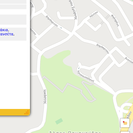
άκια
,
ανσέτα
,