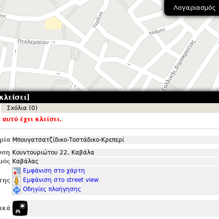
Λογαριασμός
κλείσει]
Σxόλια (0)
αυτό έχει κλείσει.
ρία
Μπουγατσατζίδικο-Τοστάδικο-Κρεπερί
νση
Κουντουριώτου 22, Καβάλα
μός
Καβάλας
Εμφάνιση στο χάρτη
Εμφάνιση στο street view
της
Οδηγίες πλοήγησης
ικά