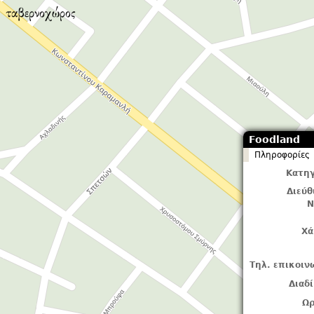
Foodland
Πληροφορίες
Κατηγ
Διεύ
Ν
Χά
Τηλ. επικοιν
Διαδ
Ωρ