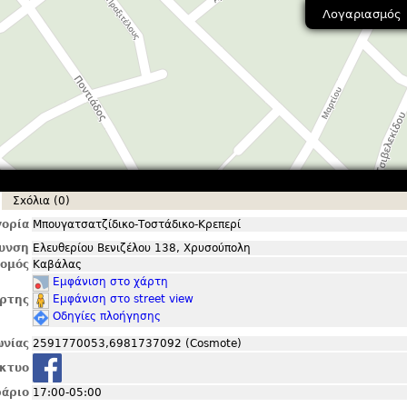
Λογαριασμός
Σxόλια (0)
ορία
Μπουγατσατζίδικο-Τοστάδικο-Κρεπερί
θυνση
Ελευθερίου Βενιζέλου 138, Χρυσούπολη
ομός
Καβάλας
Εμφάνιση στο χάρτη
Εμφάνιση στο street view
ρτης
Οδηγίες πλοήγησης
ωνίας
2591770053,6981737092 (Cosmote)
ίκτυο
άριο
17:00-05:00