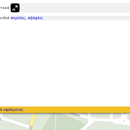
τικά
ειδιά
#κρέπες
,
#βάφλες
ά σφάλματος