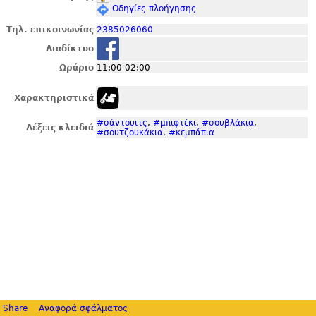
Οδηγίες πλοήγησης
Τηλ. επικοινωνίας
2385026060
Διαδίκτυο
Ωράριο
11:00-02:00
Χαρακτηριστικά
#σάντουιτς
,
#μπιφτέκι
,
#σουβλάκια
,
Λέξεις κλειδιά
#σουτζουκάκια
,
#κεμπάπια
Share
Αναφορά σφάλματος