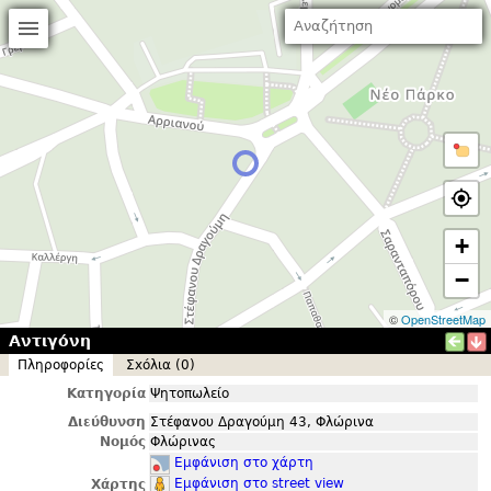
+
−
©
OpenStreetMap
Αντιγόνη
Πληροφορίες
Σxόλια (0)
Κατηγορία
Ψητοπωλείο
Διεύθυνση
Στέφανου Δραγούμη 43, Φλώρινα
Νομός
Φλώρινας
Εμφάνιση στο χάρτη
Εμφάνιση στο street view
Χάρτης