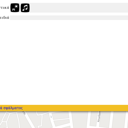
τικά
ειδιά
ά σφάλματος