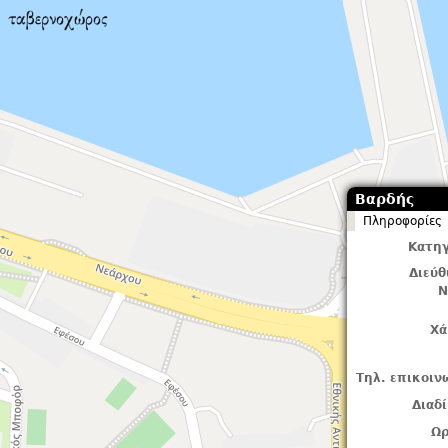
Βαρδής
Πληροφορίες
Κατηγ
Διεύ
Ν
Χά
Τηλ. επικοιν
Διαδ
Ωρ