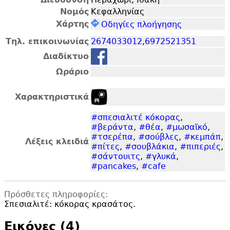
Νομός
Κεφαλληνίας
Χάρτης
Οδηγίες πλοήγησης
Τηλ. επικοινωνίας
2674033012
,
6972521351
Διαδίκτυο
Ωράριο
Χαρακτηριστικά
#σπεσιαλιτέ κόκορας
,
#βεράντα
,
#θέα
,
#μωσαϊκό
,
#τσερέπα
,
#σούβλες
,
#κεμπάπ
,
Λέξεις κλειδιά
#πίτες
,
#σουβλάκια
,
#πιπεριές
,
#σάντουιτς
,
#γλυκά
,
#pancakes
,
#cafe
Πρόσθετες πληροφορίες:
Σπεσιαλιτέ: κόκορας κρασάτος.
Εικόνες (4)