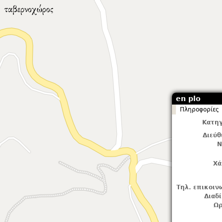
en plo
Πληροφορίες
Κατηγ
Διεύ
Ν
Χά
Τηλ. επικοιν
Διαδ
Ωρ