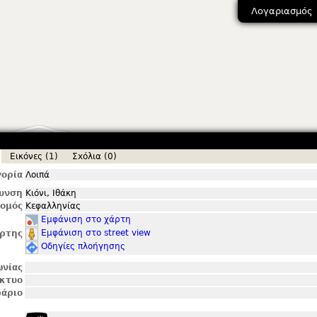
Λογαριασμός
Εικόνες (1)
Σxόλια (0)
ορία
Λοιπά
θυνση
Κιόνι, Ιθάκη
ομός
Κεφαλληνίας
Εμφάνιση στο χάρτη
Εμφάνιση στο street view
ρτης
Οδηγίες πλοήγησης
ωνίας
ίκτυο
άριο