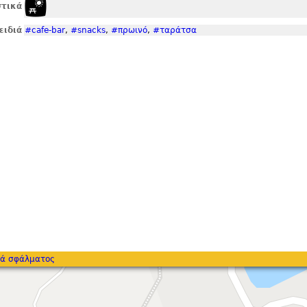
τικά
ειδιά
#cafe-bar
,
#snacks
,
#πρωινό
,
#ταράτσα
ά σφάλματος