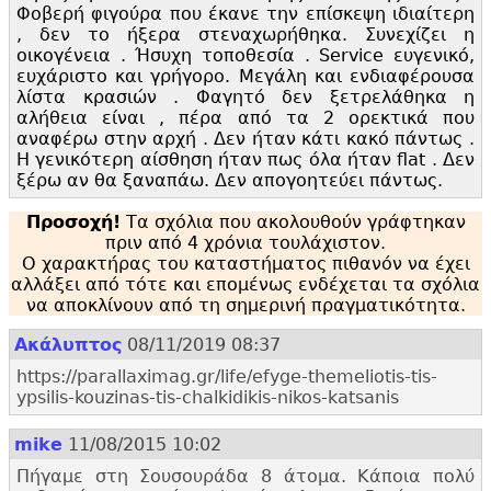
Φοβερή φιγούρα που έκανε την επίσκεψη ιδιαίτερη
, δεν το ήξερα στεναχωρήθηκα. Συνεχίζει η
οικογένεια . Ήσυχη τοποθεσία . Service ευγενικό,
ευχάριστο και γρήγορο. Μεγάλη και ενδιαφέρουσα
λίστα κρασιών . Φαγητό δεν ξετρελάθηκα η
αλήθεια είναι , πέρα από τα 2 ορεκτικά που
αναφέρω στην αρχή . Δεν ήταν κάτι κακό πάντως .
Η γενικότερη αίσθηση ήταν πως όλα ήταν flat . Δεν
ξέρω αν θα ξαναπάω. Δεν απογοητεύει πάντως.
Προσοχή!
Τα σχόλια που ακολουθούν γράφτηκαν
πριν από 4 χρόνια τουλάχιστον.
Ο χαρακτήρας του καταστήματος πιθανόν να έχει
αλλάξει από τότε και επομένως ενδέχεται τα σχόλια
να αποκλίνουν από τη σημερινή πραγματικότητα.
Ακάλυπτος
08/11/2019 08:37
https:
//parallaximag.
gr/life/efyge-themeliotis-tis-
ypsilis-kouzinas-tis-chalkidikis-nikos-katsanis
mike
11/08/2015 10:02
Πήγαμε στη Σουσουράδα 8 άτομα. Κάποια πολύ