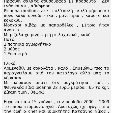
Πράσινη σαλάτα σουσουράδα με προσούτο . Δεν
ενθουσίασε , αδιάφορη
Picanha medium rare , πολύ καλή , καλό ψήσιμο κα
πολύ καλά συνοδευτικά , μανιτάρια , καρότο και
κολοκύθι
Μοσχάρι αιβάρ με παπαρδέλες , μέτριο ήταν
άνοστο
Μπριζόλα χοιρινή ψητή με λαχανικά , καλή
Ποτό:
2 ποτήρια αγιωργήτικο
2 μύθος
1 Ξινό νερό
Γλυκό:
Αρμενοβίλ με σοκολάτα , καλό . Σημειώνω πως το
παραγγείλαμε από τον κατάλογο αλλά μας το
κέρασαν.
Με κέρασαν οπότε δεν συγκράτησα τιμές .
Φευγαλέα είδα picanha 22 ευρώ μερίδα , 65 το kgr.
Δίκαιη τιμή , θεωρώ.
Είχα να πάω 15 χρόνια , την περίοδο 2000 – 2009
το επισκεπτόμουν συχνά . Δυστυχώς έχει φύγει από
την ζωή ο chef και ιδιοκτήτης Κατσάνης Νίκος .