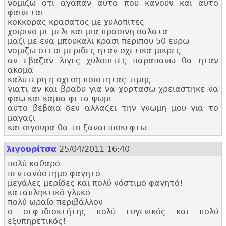
νομιζω οτι αγαπαν αυτο που κανουν και αυτο
φαινεται
κοκκορας κρασατος με χυλοπιτες
χοιρινο με μελι και μια πρασινη σαλατα
μαζι με ενα μπουκαλι κρασι περιπου 50 ευρω
νομιζω οτι οι μεριδες ηταν σχετικα μικρες
αν εβαζαν λιγες χυλοπιτες παραπανω θα ηταν
ακομα
καλυτερη η σχεση ποιοτητας τιμης
γιατι αν και βραδυ για να χορτασω χρειαστηκε να
φαω και καμια φετα ψωμι
αυτο βεβαια δεν αλλαζει την γνωμη μου για το
μαγαζι
και σιγουρα θα το ξαναεπισκεφτω
λιγουρίτσα
25/04/2011 16:40
πολύ καθαρό
πεντανόστημο φαγητό
μεγάλες μερίδες και πολύ νόστιμο φαγητό!
καταπληκτικό γλυκό
πολύ ωραίο περιβάλλον
ο σεφ-ιδιοκτήτης πολύ ευγενικός και πολύ
εξυπηρετικός!