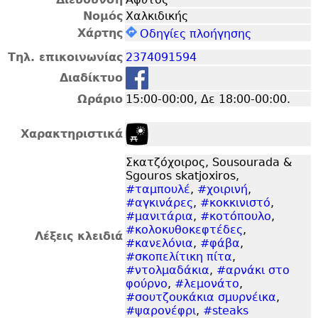
Νομός
Χαλκιδικής
Χάρτης
Οδηγίες πλοήγησης
Τηλ. επικοινωνίας
2374091594
Διαδίκτυο
Ωράριο
15:00-00:00, Δε 18:00-00:00.
Χαρακτηριστικά
Σκατζόχοιρος, Sousourada &
Sgouros skatjoxiros,
#ταμπουλέ
,
#χοιρινή
,
#αγκινάρες
,
#κοκκινιστό
,
#μανιτάρια
,
#κοτόπουλο
,
#κολοκυθοκεφτέδες
,
Λέξεις κλειδιά
#κανελόνια
,
#φάβα
,
#σκοπελίτικη πίτα
,
#ντολμαδάκια
,
#αρνάκι στο
φούρνο
,
#λεμονάτο
,
#σουτζουκάκια σμυρνέικα
,
#ψαρονέφρι
,
#steaks