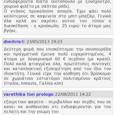
ενδιαφέροντα πιάτα (κοτόπουλο με ξυνόχοντρο,
χοιρινό φιλέτο με σάλτσα ρόδι).
Ο ντάκος προκαλούσε απορία. Έχω φάει πολύ
καλύτερους σε καφενεία στο μπιτ-μπαζάρ. Γενικά
όλα καλά αν σαρέσει αυτού του τύπου η
διασκέδαση - η κρυόκωλη. 25 ευρώ το άτομο μας
βγήκε.
dimitris©
23/05/2013 19:23
Δεύτερη φορά που επισκέπτομαι την σουσουράδα
και πραγματικά έμεινα πολύ ευχαριστημένος. 4
άτομα με λογαριασμό 60 € περίπου (με κρασί).
Πολύ καλά φτιαγμένα όλα, πρωτότυπες συνταγές
και καταπληκτική εξυπηρέτηση από τον ίδιο τον
ιδιοκτήτη. Γενικά είχα την αίσθηση ότι βρίσκομαι
σε χωριάτικο εστιατόριο πολιτισμένου κράτους
(Ιταλία, Ισπανία, Γαλλία κλπ)
varethika ton prologo
22/08/2011 14:22
εξαιρετικο φαγητο - περιβαλλον και σερβις που σε
κανει να αισθανεσαι οτι ενδιαφερονται για τον
πελατη και την γνωμη του