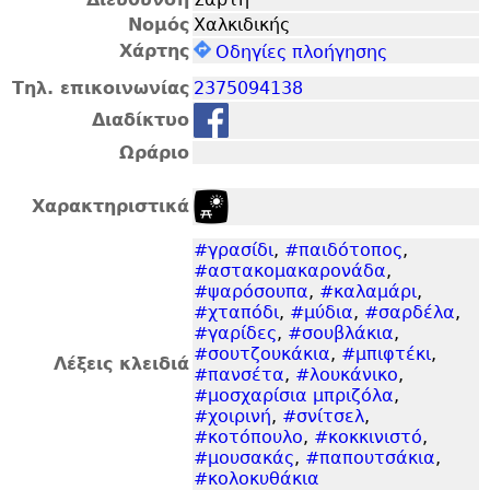
Νομός
Χαλκιδικής
Χάρτης
Οδηγίες πλοήγησης
Τηλ. επικοινωνίας
2375094138
Διαδίκτυο
Ωράριο
Χαρακτηριστικά
#γρασίδι
,
#παιδότοπος
,
#αστακομακαρονάδα
,
#ψαρόσουπα
,
#καλαμάρι
,
#χταπόδι
,
#μύδια
,
#σαρδέλα
,
#γαρίδες
,
#σουβλάκια
,
#σουτζουκάκια
,
#μπιφτέκι
,
Λέξεις κλειδιά
#πανσέτα
,
#λουκάνικο
,
#μοσχαρίσια μπριζόλα
,
#χοιρινή
,
#σνίτσελ
,
#κοτόπουλο
,
#κοκκινιστό
,
#μουσακάς
,
#παπουτσάκια
,
#κολοκυθάκια