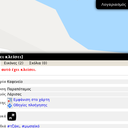
Λογαριασμός
ει κλείσει]
Εικόνες (2)
Σxόλια (0)
αυτό έχει κλείσει.
ρία
Καφενείο
νση
Παραπόταμος
μός
Λάρισας
Εμφάνιση στο χάρτη
της
Οδηγίες πλοήγησης
ικά
ιδιά
#τζάκι
,
#μωσαϊκό