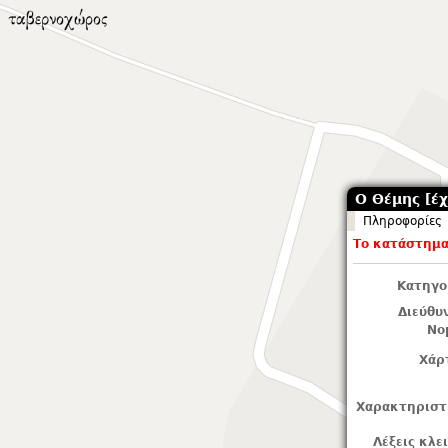
Ο Θέμης [έχ
Πληροφορίες
Το κατάστημα 
Κατηγο
Διεύθυ
Νο
Χάρ
Χαρακτηριστ
Λέξεις κλε