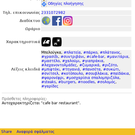
Οδηγίες πλοήγησης
Τηλ. επικοινωνίας
2331072982
Διαδίκτυο
Ωράριο
Χαρακτηριστικά
Μπελούγκα,
#πλατεία
,
#πάρκο
,
#πλάτανος
,
#γρασίδι
,
#συντριβάνι
,
#cafe-bar
,
#μανιτάρια
,
#μαστέλο
,
#χαλούμι
,
#γιαπράκια
,
#λαχανοντολμάδες
,
#ζυμαρικά
,
#ριζότο
,
Λέξεις κλειδιά
#μπιφτέκι
,
#τηγανιά
,
#πανσέτα
,
#συκώτι
,
#σνίτσελ
,
#κοτόπουλο
,
#σουβλάκια
,
#παϊδάκια
,
#ψαρονέφρι
,
#μοσχαρίσια σπαλομπριζόλα
,
#steaks
,
#burgers
,
#noodles
,
#σολομός
,
#γαρίδες
Πρόσθετες πληροφορίες:
Αυτοχαρακτηρίζεται "
cafe bar restaurant".
Share
Αναφορά σφάλματος