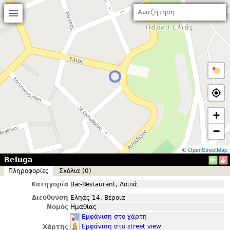
+
−
©
OpenStreetMap
Beluga
Πληροφορίες
Σxόλια (0)
Κατηγορία
Bar-Restaurant, Λοιπά
Διεύθυνση
Εληάς 14, Βέροια
Νομός
Ημαθίας
Εμφάνιση στο χάρτη
Εμφάνιση στο street view
Χάρτης