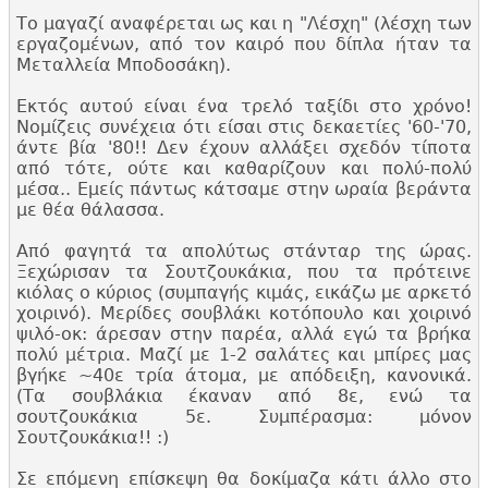
Το μαγαζί αναφέρεται ως και η "
Λέσχη" (λέσχη των
εργαζομένων, από τον καιρό που δίπλα ήταν τα
Μεταλλεία Μποδοσάκη).
Εκτός αυτού είναι ένα τρελό ταξίδι στο χρόνο!
Νομίζεις συνέχεια ότι είσαι στις δεκαετίες '
60-'
70,
άντε βία '
80!! Δεν έχουν αλλάξει σχεδόν τίποτα
από τότε, ούτε και καθαρίζουν και πολύ-πολύ
μέσα.. Εμείς πάντως κάτσαμε στην ωραία βεράντα
με θέα θάλασσα.
Από φαγητά τα απολύτως στάνταρ της ώρας.
Ξεχώρισαν τα Σουτζουκάκια, που τα πρότεινε
κιόλας ο κύριος (συμπαγής κιμάς, εικάζω με αρκετό
χοιρινό). Μερίδες σουβλάκι κοτόπουλο και χοιρινό
ψιλό-οκ: άρεσαν στην παρέα, αλλά εγώ τα βρήκα
πολύ μέτρια. Μαζί με 1-2 σαλάτες και μπίρες μας
βγήκε ~40ε τρία άτομα, με απόδειξη, κανονικά.
(Τα σουβλάκια έκαναν από 8ε, ενώ τα
σουτζουκάκια 5ε. Συμπέρασμα: μόνον
Σουτζουκάκια!! :)
Σε επόμενη επίσκεψη θα δοκίμαζα κάτι άλλο στο