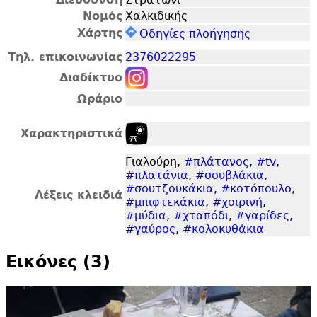
Νομός
Χαλκιδικής
Χάρτης
Οδηγίες πλοήγησης
Τηλ. επικοινωνίας
2376022295
Διαδίκτυο
Ωράριο
Χαρακτηριστικά
Γιαλούρη,
#πλάτανος
,
#tv
,
#πλατάνια
,
#σουβλάκια
,
#σουτζουκάκια
,
#κοτόπουλο
,
Λέξεις κλειδιά
#μπιφτεκάκια
,
#χοιρινή
,
#μύδια
,
#χταπόδι
,
#γαρίδες
,
#γαύρος
,
#κολοκυθάκια
Εικόνες (3)