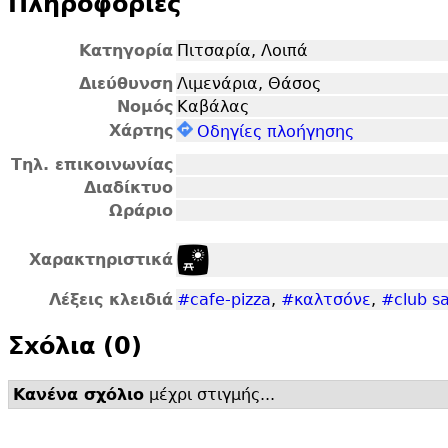
Πληροφορίες
Κατηγορία
Πιτσαρία, Λοιπά
Διεύθυνση
Λιμενάρια, Θάσος
Νομός
Καβάλας
Χάρτης
Οδηγίες πλοήγησης
Τηλ. επικοινωνίας
Διαδίκτυο
Ωράριο
Χαρακτηριστικά
Λέξεις κλειδιά
#cafe-pizza
,
#καλτσόνε
,
#club s
Σxόλια (0)
Κανένα σχόλιο
μέχρι στιγμής...