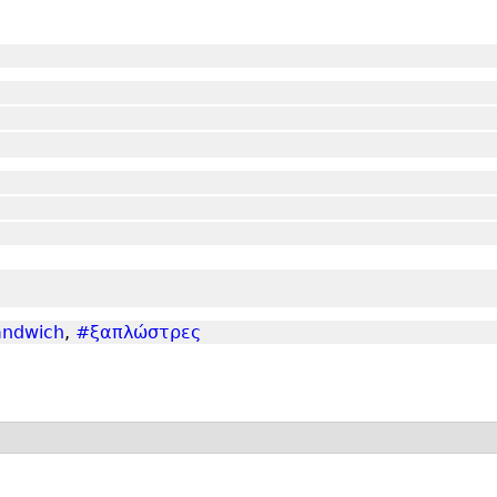
andwich
,
#ξαπλώστρες