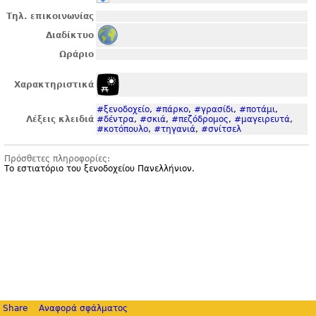
Τηλ. επικοινωνίας
Διαδίκτυο
Ωράριο
Χαρακτηριστικά
#ξενοδοχείο
,
#πάρκο
,
#γρασίδι
,
#ποτάμι
,
Λέξεις κλειδιά
#δέντρα
,
#σκιά
,
#πεζόδρομος
,
#μαγειρευτά
,
#κοτόπουλο
,
#τηγανιά
,
#σνίτσελ
Πρόσθετες πληροφορίες:
Το εστιατόριο του ξενοδοχείου Πανελλήνιον.
Share
Αναφορά σφάλματος