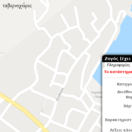
Ζυγός [έχει 
Πληροφορίες
Το κατάστημα 
Κατηγο
Διεύθυ
Νο
Χάρ
Χαρακτηριστ
Λέξεις κλε