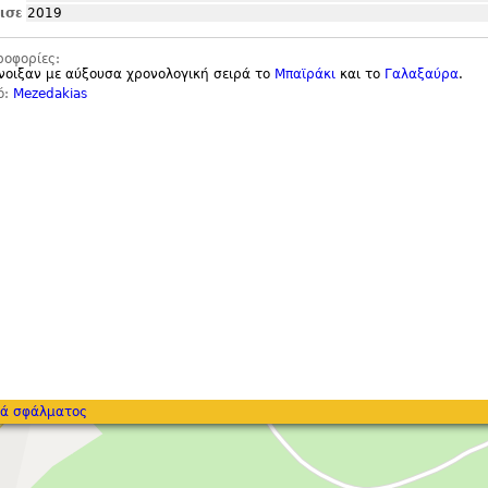
ισε
2019
ροφορίες:
νοιξαν με αύξουσα χρονολογική σειρά το
Μπαϊράκι
και το
Γαλαξαύρα
.
ό:
Mezedakias
ά σφάλματος