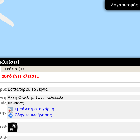
Λογαριασμός
κλείσει]
Σxόλια (1)
αυτό έχει κλείσει.
ρία
Εστιατόριο, Ταβέρνα
νση
Ακτή Οιάνθης 115, Γαλαξείδι
μός
Φωκίδας
Εμφάνιση στο χάρτη
της
Οδηγίες πλοήγησης
ικά
ιδιά