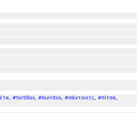
έτα
,
#tortillas
,
#burritos
,
#σάντουιτς
,
#πίτσα
,