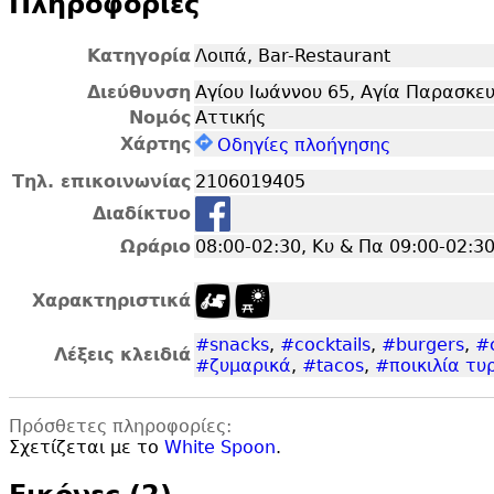
Πληροφορίες
Κατηγορία
Λοιπά, Bar-Restaurant
Διεύθυνση
Αγίου Ιωάννου 65, Αγία Παρασκε
Νομός
Αττικής
Χάρτης
Οδηγίες πλοήγησης
Τηλ. επικοινωνίας
2106019405
Διαδίκτυο
Ωράριο
08:00-02:30, Κυ & Πα 09:00-02:3
Χαρακτηριστικά
#snacks
,
#cocktails
,
#burgers
,
#
Λέξεις κλειδιά
#ζυμαρικά
,
#tacos
,
#ποικιλία τυ
Πρόσθετες πληροφορίες:
Σχετίζεται με το
White Spoon
.