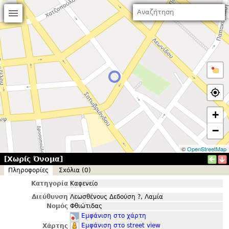
+
−
©
OpenStreetMap
[Χωρίς Όνομα]
Πληροφορίες
Σxόλια (0)
Κατηγορία
Καφενείο
Διεύθυνση
Λεωσθένους Δεδούση ?, Λαμία
Νομός
Φθιώτιδας
Εμφάνιση στο χάρτη
Εμφάνιση στο street view
Χάρτης