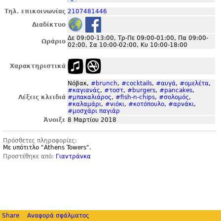
Τηλ. επικοινωνίας
2107481446
Διαδίκτυο
Δε 09:00-13:00, Τρ-Πε 09:00-01:00, Πα 09:00-
Ωράριο
02:00, Σα 10:00-02:00, Κυ 10:00-18:00
Χαρακτηριστικά
Νόβακ,
#brunch
,
#cocktails
,
#αυγά
,
#ομελέτα
,
#καγιανάς
,
#τοστ
,
#burgers
,
#pancakes
,
Λέξεις κλειδιά
#μπακαλιάρος
,
#fish-n-chips
,
#σολομός
,
#καλαμάρι
,
#νιόκι
,
#κοτόπουλο
,
#αρνάκι
,
#μοσχάρι παγιάρ
Άνοιξε
8 Μαρτίου 2018
Πρόσθετες πληροφορίες:
Με υπότιτλο "
Athens Towers".
Προστέθηκε από:
Γιαντράνκα
Share
Αναφορά σφάλματος