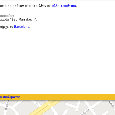
αυτό βρισκόταν στο παρελθόν σε
άλλη τοποθεσία
.
ροφορίες:
μασία "
Bab Marrakech".
υπήρχε το
Barcelona
.
ά σφάλματος