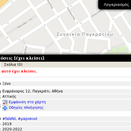
Λογαριασμός
σεις [έχει κλείσει]
Σxόλια (0)
αυτό έχει κλείσει.
α
Ξένο
η
Ευφράνορος 12, Παγκράτι, Αθήνα
ς
Αττικής
Εμφάνιση στο χάρτη
ς
Οδηγίες πλοήγησης
ά
#falafel
,
#μαροκινό
ε
2019
ε
2020-2022