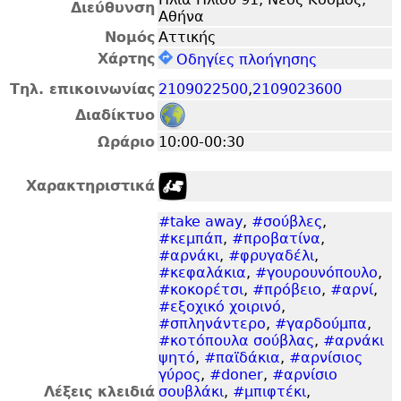
Διεύθυνση
Αθήνα
Νομός
Αττικής
Χάρτης
Οδηγίες πλοήγησης
Τηλ. επικοινωνίας
2109022500
,
2109023600
Διαδίκτυο
Ωράριο
10:00-00:30
Χαρακτηριστικά
#take away
,
#σούβλες
,
#κεμπάπ
,
#προβατίνα
,
#αρνάκι
,
#φρυγαδέλι
,
#κεφαλάκια
,
#γουρουνόπουλο
,
#κοκορέτσι
,
#πρόβειο
,
#αρνί
,
#εξοχικό χοιρινό
,
#σπληνάντερο
,
#γαρδούμπα
,
#κοτόπουλα σούβλας
,
#αρνάκι
ψητό
,
#παϊδάκια
,
#αρνίσιος
γύρος
,
#doner
,
#αρνίσιο
Λέξεις κλειδιά
σουβλάκι
,
#μπιφτέκι
,