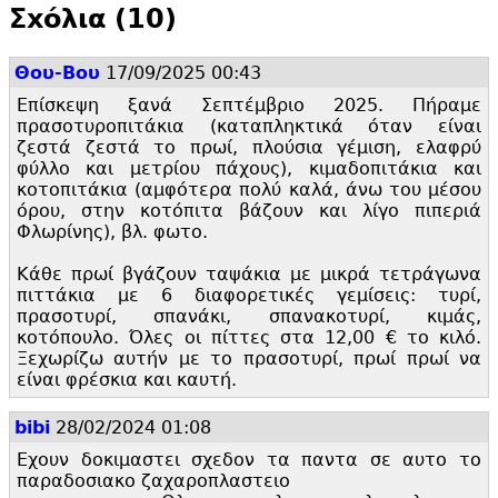
Σxόλια (10)
Θου-Βου
17/09/2025 00:43
Επίσκεψη ξανά Σεπτέμβριο 2025. Πήραμε
πρασοτυροπιτάκια (καταπληκτικά όταν είναι
ζεστά ζεστά το πρωί, πλούσια γέμιση, ελαφρύ
φύλλο και μετρίου πάχους), κιμαδοπιτάκια και
κοτοπιτάκια (αμφότερα πολύ καλά, άνω του μέσου
όρου, στην κοτόπιτα βάζουν και λίγο πιπεριά
Φλωρίνης), βλ. φωτο.
Κάθε πρωί βγάζουν ταψάκια με μικρά τετράγωνα
πιττάκια με 6 διαφορετικές γεμίσεις: τυρί,
πρασοτυρί, σπανάκι, σπανακοτυρί, κιμάς,
κοτόπουλο. Όλες οι πίττες στα 12,
00 € το κιλό.
Ξεχωρίζω αυτήν με το πρασοτυρί, πρωί πρωί να
είναι φρέσκια και καυτή.
bibi
28/02/2024 01:08
Εχουν δοκιμαστει σχεδον τα παντα σε αυτο το
παραδοσιακο ζαχαροπλαστειο