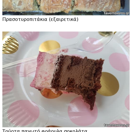
Πρασοτυροπιτάκια (εξαιρετικά)
Τούρτα παγωτό φράουλα σοκολάτα