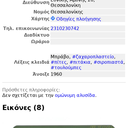
Διεύθυνση
Θεσσαλονίκη
Νομός
Θεσσαλονίκης
Χάρτης
Οδηγίες πλοήγησης
Τηλ. επικοινωνίας
2310230742
Διαδίκτυο
Ωράριο
Μπράβο,
#ζαχαροπλαστείο
,
Λέξεις κλειδιά
#πίτες
,
#πιτάκια
,
#σιροπιαστά
,
#τουλούμπες
Άνοιξε
1960
Πρόσθετες πληροφορίες:
Δεν σχετίζεται με την
ομώνυμη αλυσίδα
.
Εικόνες (8)