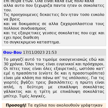
επι σειρα ετων. Ολα ειναι καλα εως πολυ καλα
αλλα αυτο που ξεχωριζα παντα ηταν οι σοκολατες
του.
Τις προηγουμενες δεκαετιες δεν ηταν τοσο ευκολο
να βρεις
και να δοκιμασεις σε αλλα ζαχαροπλαστεια τους
πολλουε συνδυασμους
και τις εξαιρετικες γευσεις σοκολατας που ειχε και
εχει προς διαθεση
το συγκεκριμενο καταστημα.
Θου-Βου
17/11/2023 21:53
Το μαγαζί αυτό το τιμούμε οικογενειακώς εδώ και
30 χρόνια. Όλοι τους είναι ευγενικοί και πρόσχαροι.
Οι πίτες τους είναι όλες εξαιρετικές, ωστόσο κατ'
εμέ η πρασόπιτα (ενίοτε δε και η πρασοτυρόπιτα)
είναι μία κλάση πιο πάνω απ' τις υπόλοιπες. Για τις
γιορτές βγάζει τρεις βασιλόπιτες: η πρώτη είναι
απλή, η δεύτερη με επικάλυψη σοκολάτας
γάλακτος και η τρίτη με επικάλυψη σοκολάτας
μπίτερ. Τιμές λογικές.
Προσοχή!
Τα σχόλια που ακολουθούν γράφτηκαν