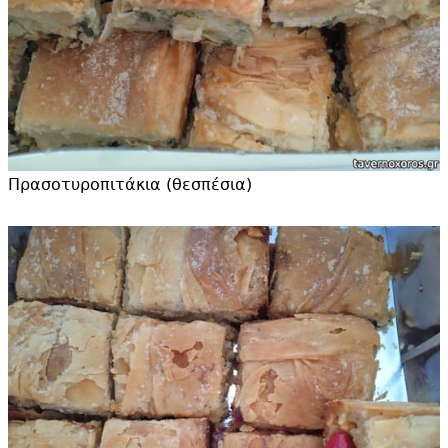
Πρασοτυροπιτάκια (θεσπέσια)