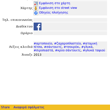
Εμφάνιση στο χάρτη
Εμφάνιση στο street view
Χάρτης
Οδηγίες πλοήγησης
Τηλ. επικοινωνίας
Διαδίκτυο
Ωράριο
#αρτοποιείο
,
#ζαχαροπλαστείο
,
#ατομική
Λέξεις κλειδιά
πίτσα
,
#σάντουιτς
,
#τσουρέκι
,
#γλυκά
,
#σιροπιαστά
,
#κρύο σάντουιτς
,
#γλυκά ταψιού
Άνοιξε
2013
Share
Αναφορά σφάλματος