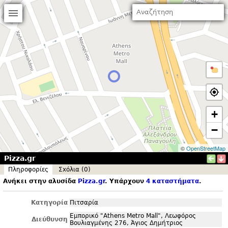
+
−
©
OpenStreetMap
Pizza.gr
Πληροφορίες
Σxόλια (0)
Ανήκει στην αλυσίδα
Pizza.
gr
. Υπάρχουν
4 καταστήματα
.
Κατηγορία
Πιτσαρία
Εμπορικό "Athens Metro Mall", Λεωφόρος
Διεύθυνση
Βουλιαγμένης 276, Άγιος Δημήτριος