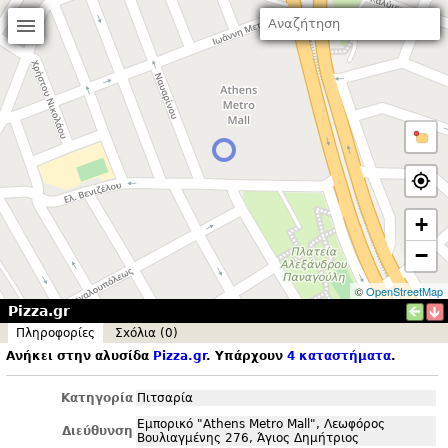
+
−
©
OpenStreetMap
Pizza.gr
Πληροφορίες
Σxόλια (0)
Ανήκει στην αλυσίδα
Pizza.
gr
. Υπάρχουν
4 καταστήματα
.
Κατηγορία
Πιτσαρία
Εμπορικό "Athens Metro Mall", Λεωφόρος
Διεύθυνση
Βουλιαγμένης 276, Άγιος Δημήτριος