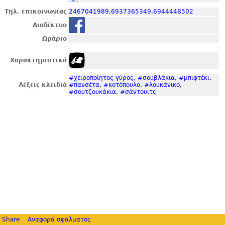
Τηλ. επικοινωνίας
2467041989
,
6937365349
,
6944448502
Διαδίκτυο
Ωράριο
Χαρακτηριστικά
#χειροποίητος γύρος
,
#σουβλάκια
,
#μπιφτέκι
,
Λέξεις κλειδιά
#πανσέτα
,
#κοτόπουλο
,
#λουκάνικο
,
#σουτζουκάκια
,
#σάντουιτς
Share
Αναφορά σφάλματος