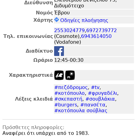
Διεύθυνση
Διδυμότειχο
Νομός
Έβρου
Χάρτης
Οδηγίες πλοήγησης
2553024779
,
6972739772
Τηλ. επικοινωνίας
(Cosmote),
6943614050
(Vodafone)
Διαδίκτυο
Ωράριο
12:45-00:30
Χαρακτηριστικά
#πεζόδρομος
,
#tv
,
#κοτόπουλο
,
#φρυγαδέλι
,
Λέξεις κλειδιά
#σκεπαστή
,
#σουβλάκια
,
#burgers
,
#πανσέτα
,
#κοτόπουλα σούβλας
Πρόσθετες πληροφορίες:
Αναφέρει ότι υπάρχει από το 1983.