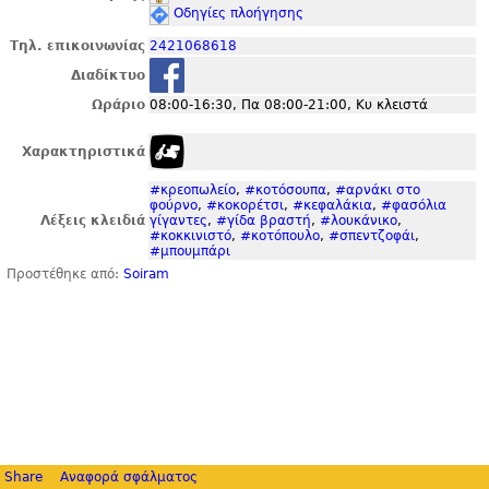
Οδηγίες πλοήγησης
Τηλ. επικοινωνίας
2421068618
Διαδίκτυο
Ωράριο
08:00-16:30, Πα 08:00-21:00, Κυ κλειστά
Χαρακτηριστικά
#κρεοπωλείο
,
#κοτόσουπα
,
#αρνάκι στο
φούρνο
,
#κοκορέτσι
,
#κεφαλάκια
,
#φασόλια
Λέξεις κλειδιά
γίγαντες
,
#γίδα βραστή
,
#λουκάνικο
,
#κοκκινιστό
,
#κοτόπουλο
,
#σπεντζοφάι
,
#μπουμπάρι
Προστέθηκε από:
Soiram
Share
Αναφορά σφάλματος