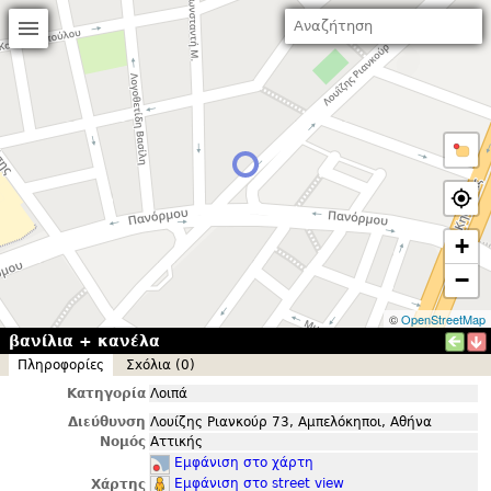
+
−
©
OpenStreetMap
βανίλια + κανέλα
Πληροφορίες
Σxόλια (0)
Κατηγορία
Λοιπά
Διεύθυνση
Λουίζης Ριανκούρ 73, Αμπελόκηποι, Αθήνα
Νομός
Αττικής
Εμφάνιση στο χάρτη
Εμφάνιση στο street view
Χάρτης