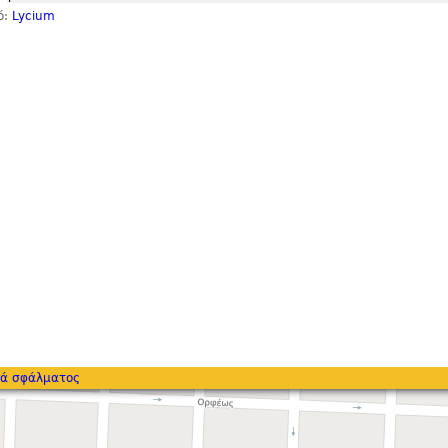
ό:
Lycium
ά σφάλματος