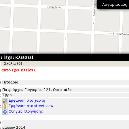
Λογαριασμός
 [έχει κλείσει]
Σxόλια (0)
αυτό έχει κλείσει.
α
Πιτσαρία
η
Πατριάρχου Γρηγορίου 121, Ορεστιάδα
ς
Έβρου
Εμφάνιση στο χάρτη
Εμφάνιση στο street view
ς
Οδηγίες πλοήγησης
ά
ε
μάλλον 2014