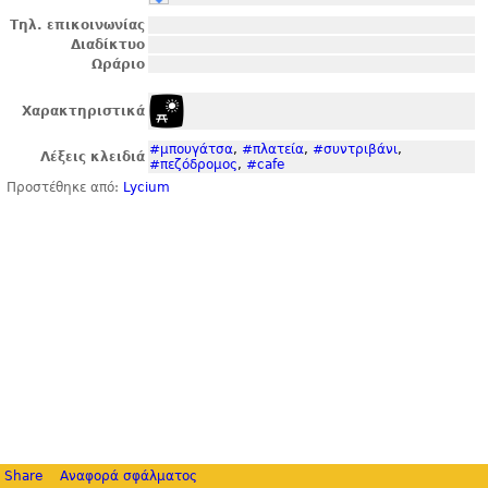
Τηλ. επικοινωνίας
Διαδίκτυο
Ωράριο
Χαρακτηριστικά
#μπουγάτσα
,
#πλατεία
,
#συντριβάνι
,
Λέξεις κλειδιά
#πεζόδρομος
,
#cafe
Προστέθηκε από:
Lycium
Share
Αναφορά σφάλματος