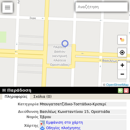
+
−
©
OpenStreetMap
Η Παράδοση
Πληροφορίες
Σxόλια (0)
Κατηγορία
Μπουγατσατζίδικο-Τοστάδικο-Κρεπερί
Διεύθυνση
Βασιλέως Κωνσταντίνου 15, Ορεστιάδα
Νομός
Έβρου
Εμφάνιση στο χάρτη
Χάρτης
Οδηγίες πλοήγησης