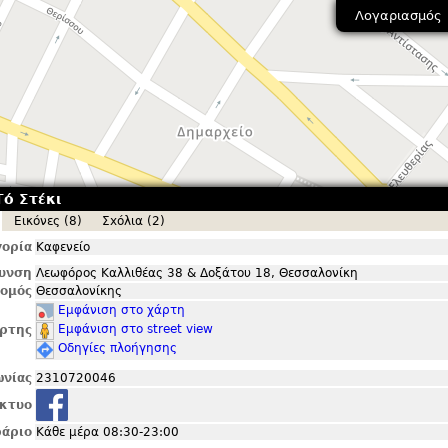
Λογαριασμός
Τό Στέκι
Εικόνες (8)
Σxόλια (2)
ορία
Καφενείο
θυνση
Λεωφόρος Καλλιθέας 38 & Δοξάτου 18, Θεσσαλονίκη
ομός
Θεσσαλονίκης
Εμφάνιση στο χάρτη
Εμφάνιση στο street view
ρτης
Οδηγίες πλοήγησης
ωνίας
2310720046
ίκτυο
άριο
Κάθε μέρα 08:30-23:00