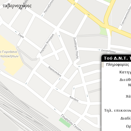
Τού Δ.Ν.Τ. 
Πληροφορίες
Κατηγ
Διεύ
Ν
Χά
Τηλ. επικοιν
Διαδ
Ωρ