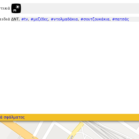
τικά
ειδιά
ΔΝΤ,
#tv
,
#μεζέδες
,
#ντολμαδάκια
,
#σουτζουκάκια
,
#πατσάς
ά σφάλματος