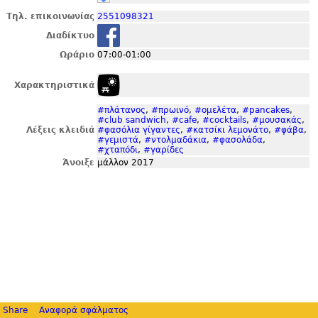
Τηλ. επικοινωνίας
2551098321
Διαδίκτυο
Ωράριο
07:00-01:00
Χαρακτηριστικά
#πλάτανος
,
#πρωινό
,
#ομελέτα
,
#pancakes
,
#club sandwich
,
#cafe
,
#cocktails
,
#μουσακάς
,
Λέξεις κλειδιά
#φασόλια γίγαντες
,
#κατσίκι λεμονάτο
,
#φάβα
,
#γεμιστά
,
#ντολμαδάκια
,
#φασολάδα
,
#χταπόδι
,
#γαρίδες
Άνοιξε
μάλλον 2017
Share
Αναφορά σφάλματος