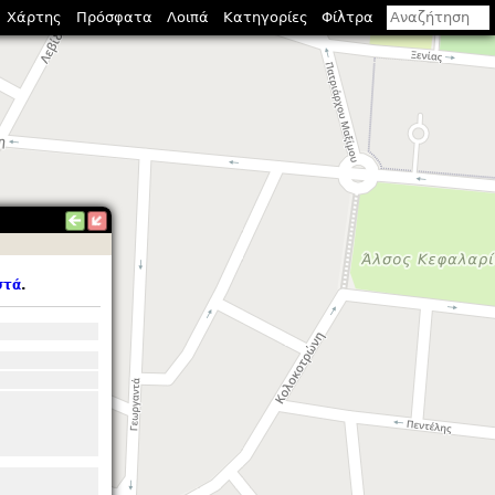
Χάρτης
Πρόσφατα
Λοιπά
Κατηγορίες
Φίλτρα
στά
.