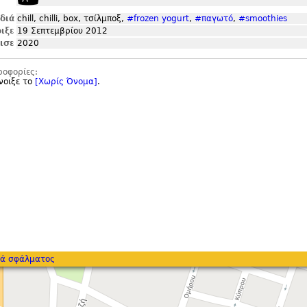
ιδιά
chill, chilli, box, τσίλμποξ,
#frozen yogurt
,
#παγωτό
,
#smoothies
ιξε
19 Σεπτεμβρίου 2012
ισε
2020
ροφορίες:
νοιξε το
[Χωρίς Όνομα]
.
ά σφάλματος