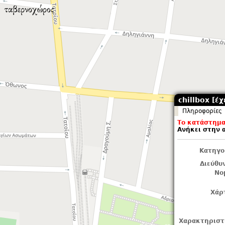
chillbox [έχ
Πληροφορίες
Το κατάστημα 
Ανήκει στην 
Κατηγο
Διεύθυ
Νο
Χάρ
Χαρακτηριστ