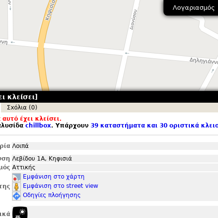
Λογαριασμός
ει κλείσει]
Σxόλια (0)
αυτό έχει κλείσει.
αλυσίδα
chillbox
. Υπάρχουν
39 καταστήματα και 30 οριστικά κλει
ρία
Λοιπά
νση
Λεβίδου 1Α, Κηφισιά
μός
Αττικής
Εμφάνιση στο χάρτη
Εμφάνιση στο street view
της
Οδηγίες πλοήγησης
ικά