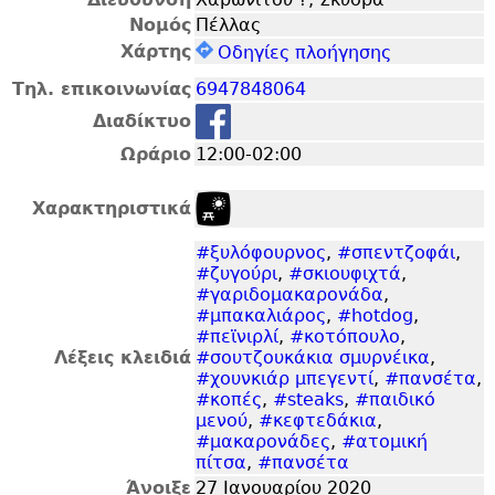
Νομός
Πέλλας
Χάρτης
Οδηγίες πλοήγησης
Τηλ. επικοινωνίας
6947848064
Διαδίκτυο
Ωράριο
12:00-02:00
Χαρακτηριστικά
#ξυλόφουρνος
,
#σπεντζοφάι
,
#ζυγούρι
,
#σκιουφιχτά
,
#γαριδομακαρονάδα
,
#μπακαλιάρος
,
#hotdog
,
#πεϊνιρλί
,
#κοτόπουλο
,
Λέξεις κλειδιά
#σουτζουκάκια σμυρνέικα
,
#χουνκιάρ μπεγεντί
,
#πανσέτα
,
#κοπές
,
#steaks
,
#παιδικό
μενού
,
#κεφτεδάκια
,
#μακαρονάδες
,
#ατομική
πίτσα
,
#πανσέτα
Άνοιξε
27 Ιανουαρίου 2020