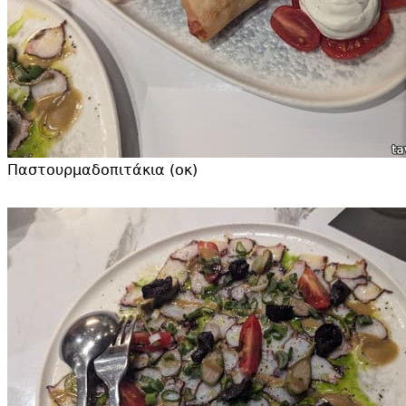
Παστουρμαδοπιτάκια (οκ)