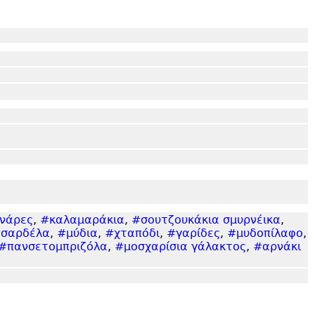
νάρες
,
#καλαμαράκια
,
#σουτζουκάκια σμυρνέικα
,
σαρδέλα
,
#μύδια
,
#χταπόδι
,
#γαρίδες
,
#μυδοπίλαφο
,
#πανσετομπριζόλα
,
#μοσχαρίσια γάλακτος
,
#αρνάκι