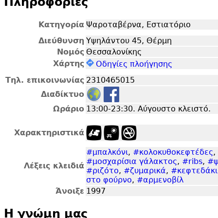
Πληροφορίες
Κατηγορία
Ψαροταβέρνα, Εστιατόριο
Διεύθυνση
Υψηλάντου 45, Θέρμη
Νομός
Θεσσαλονίκης
Χάρτης
Οδηγίες πλοήγησης
Τηλ. επικοινωνίας
2310465015
Διαδίκτυο
Ωράριο
13:00-23:30. Αύγουστο κλειστό.
Χαρακτηριστικά
#μπαλκόνι
,
#κολοκυθοκεφτέδες
,
#μοσχαρίσια γάλακτος
,
#ribs
,
#ψ
Λέξεις κλειδιά
#ριζότο
,
#ζυμαρικά
,
#κεφτεδάκ
στο φούρνο
,
#αρμενοβίλ
Άνοιξε
1997
Η γνώμη μας