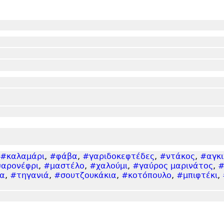
#καλαμάρι
,
#φάβα
,
#γαριδοκεφτέδες
,
#ντάκος
,
#αγκι
αρονέφρι
,
#μαστέλο
,
#χαλούμι
,
#γαύρος μαρινάτος
,
#
ια
,
#τηγανιά
,
#σουτζουκάκια
,
#κοτόπουλο
,
#μπιφτέκι
,