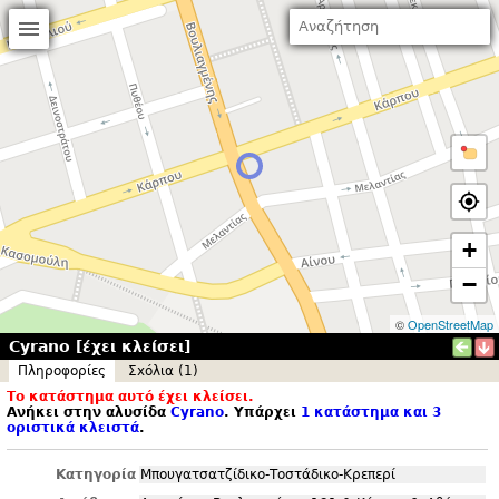
+
−
©
OpenStreetMap
Cyrano [έχει κλείσει]
Πληροφορίες
Σxόλια (1)
Το κατάστημα αυτό έχει κλείσει.
Ανήκει στην αλυσίδα
Cyrano
. Υπάρχει
1 κατάστημα και 3
οριστικά κλειστά
.
Κατηγορία
Μπουγατσατζίδικο-Τοστάδικο-Κρεπερί