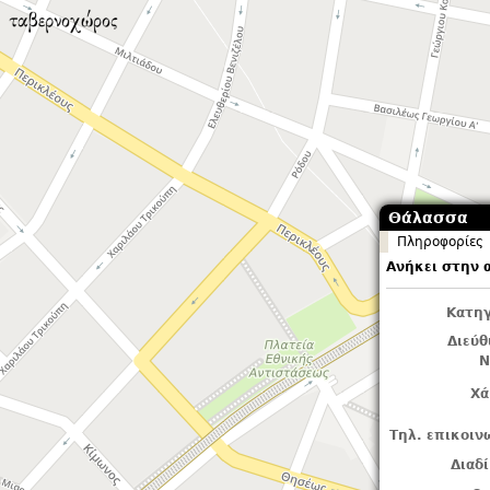
Θάλασσα
Πληροφορίες
Ανήκει στην 
Κατηγ
Διεύ
Ν
Χά
Τηλ. επικοιν
Διαδ