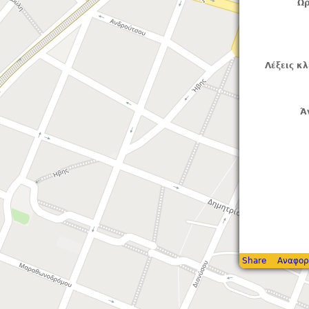
Ωρ
Λέξεις κλ
Ά
Share
Αναφορ