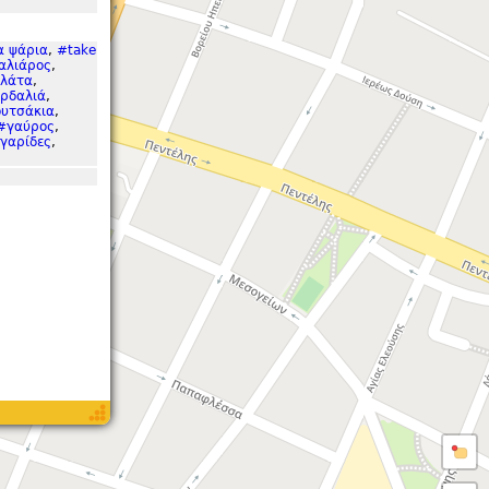
α ψάρια
,
#take
αλιάρος
,
λάτα
,
ρδαλιά
,
υτσάκια
,
#γαύρος
,
γαρίδες
,