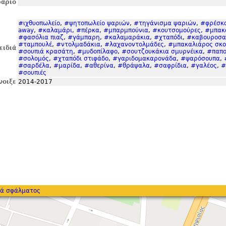
άριο
#ιχθυοπωλείο
,
#ψητοπωλείο ψαριών
,
#τηγάνισμα ψαριών
,
#φρέσκ
away
,
#καλαμάρι
,
#πέρκα
,
#μπαρμπούνια
,
#κουτσομούρες
,
#μπακ
#φασόλια πιαζ
,
#γάμπαρη
,
#καλαμαράκια
,
#χταπόδι
,
#καβουροσα
#ταμπουλέ
,
#ντολμαδάκια
,
#λαχανοντολμάδες
,
#μπακαλιάρος σκο
ειδιά
#σουπιά κρασάτη
,
#μυδοπίλαφο
,
#σουτζουκάκια σμυρνέικα
,
#παπο
#σολομός
,
#χταπόδι στιφάδο
,
#γαριδομακαρονάδα
,
#ψαρόσουπα
,
#σαρδέλα
,
#μαρίδα
,
#αθερίνα
,
#θράψαλα
,
#σαφρίδια
,
#γαλέος
,
#
#σουπιές
νοιξε
2014-2017
ά σφάλματος