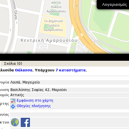
Λογαριασμός
Σxόλια (0)
αλυσίδα
Θάλασσα
. Υπάρχουν
7 καταστήματα
.
ορία
Λοιπά, Μαγειρείο
θυνση
Βασιλίσσης Σοφίας 42, Μαρούσι
ομός
Αττικής
Εμφάνιση στο χάρτη
ρτης
Οδηγίες πλοήγησης
ωνίας
ίκτυο