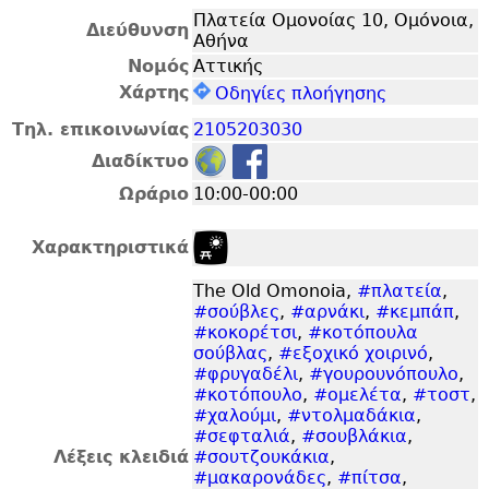
Πλατεία Ομονοίας 10, Ομόνοια,
Διεύθυνση
Αθήνα
Νομός
Αττικής
Χάρτης
Οδηγίες πλοήγησης
Τηλ. επικοινωνίας
2105203030
Διαδίκτυο
Ωράριο
10:00-00:00
Χαρακτηριστικά
The Old Omonoia,
#πλατεία
,
#σούβλες
,
#αρνάκι
,
#κεμπάπ
,
#κοκορέτσι
,
#κοτόπουλα
σούβλας
,
#εξοχικό χοιρινό
,
#φρυγαδέλι
,
#γουρουνόπουλο
,
#κοτόπουλο
,
#ομελέτα
,
#τοστ
,
#χαλούμι
,
#ντολμαδάκια
,
#σεφταλιά
,
#σουβλάκια
,
Λέξεις κλειδιά
#σουτζουκάκια
,
#μακαρονάδες
,
#πίτσα
,