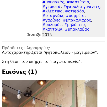
#μουσακάς
,
#παστίτσιο
,
#γεμιστά
,
#φασόλια γίγαντες
,
#κλέφτικο
,
#στιφάδο
,
#σταμνάκι
,
#σοφρίτο
,
#γαρίδες
,
#μπακαλιάρος
,
#σολομός
,
#μηλόπιτα
,
#κανταΐφι
,
#μπακλαβάς
Άνοιξε
2015
Πρόσθετες πληροφορίες:
Αυτοχαρακτηρίζεται "
ψητοπωλείον - μαγειρείον".
Στη θέση του υπήρχε το "
παγωτοmανία".
Εικόνες (1)