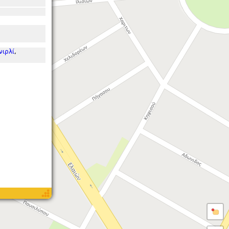
νιρλί
,