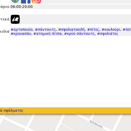
άριο
06:00-20:00
τικά
#αρτοποιείο
,
#σάντουιτς
,
#σφολιατοειδή
,
#πίτες
,
#κουλούρι
,
#πεϊ
ειδιά
#κρουασάν
,
#ατομική πίτσα
,
#κρύο σάντουιτς
,
#σφολιάτες
ά σφάλματος