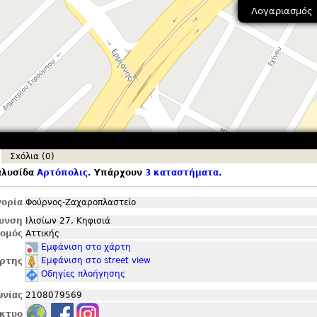
Λογαριασμός
Σxόλια (0)
αλυσίδα
Αρτόπολις
. Υπάρχουν
3 καταστήματα
.
ορία
Φούρνος-Ζαχαροπλαστείο
θυνση
Ιλισίων 27, Κηφισιά
ομός
Αττικής
Εμφάνιση στο χάρτη
Εμφάνιση στο street view
ρτης
Οδηγίες πλοήγησης
ωνίας
2108079569
ίκτυο