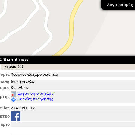
Λογαριασμός
& Χωριάτικο
Σxόλια (0)
ορία
Φούρνος-Ζαχαροπλαστείο
θυνση
Άνω Τρίκαλα
ομός
Κορινθίας
Εμφάνιση στο χάρτη
ρτης
Οδηγίες πλοήγησης
ωνίας
2743091112
ίκτυο
άριο