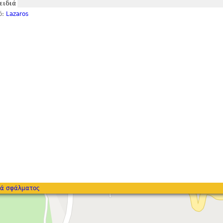
ειδιά
ό:
Lazaros
ά σφάλματος