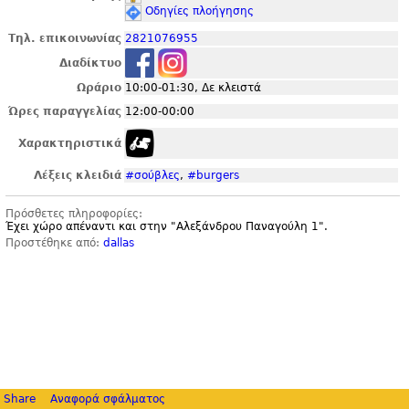
Οδηγίες πλοήγησης
Τηλ. επικοινωνίας
2821076955
Διαδίκτυο
Ωράριο
10:00-01:30, Δε κλειστά
Ώρες παραγγελίας
12:00-00:00
Χαρακτηριστικά
Λέξεις κλειδιά
#σούβλες
,
#burgers
Πρόσθετες πληροφορίες:
Έχει χώρο απέναντι και στην "
Αλεξάνδρου Παναγούλη 1".
Προστέθηκε από:
dallas
Share
Αναφορά σφάλματος