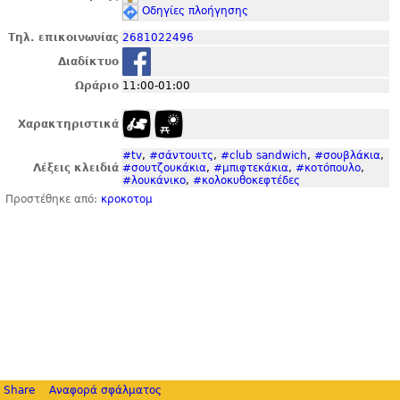
Οδηγίες πλοήγησης
Τηλ. επικοινωνίας
2681022496
Διαδίκτυο
Ωράριο
11:00-01:00
Χαρακτηριστικά
#tv
,
#σάντουιτς
,
#club sandwich
,
#σουβλάκια
,
Λέξεις κλειδιά
#σουτζουκάκια
,
#μπιφτεκάκια
,
#κοτόπουλο
,
#λουκάνικο
,
#κολοκυθοκεφτέδες
Προστέθηκε από:
κροκοτομ
Share
Αναφορά σφάλματος