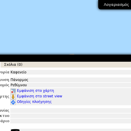
Λογαριασμός
Σxόλια (0)
ορία
Καφενείο
θυνση
Πάνορμος
ομός
Ρεθύμνου
Εμφάνιση στο χάρτη
Εμφάνιση στο street view
ρτης
Οδηγίες πλοήγησης
ωνίας
ίκτυο
άριο