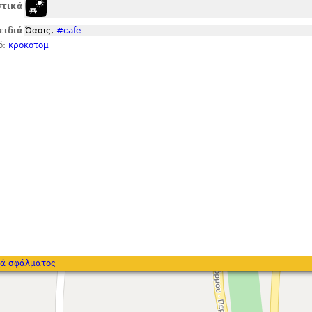
τικά
ειδιά
Όασις,
#cafe
ό:
κροκοτομ
ά σφάλματος