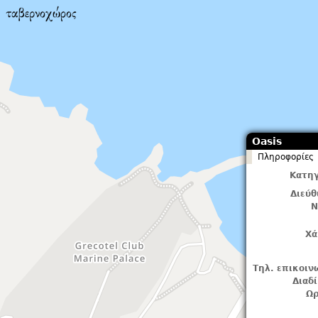
Oasis
Πληροφορίες
Κατηγ
Διεύ
Ν
Χά
Τηλ. επικοιν
Διαδ
Ωρ